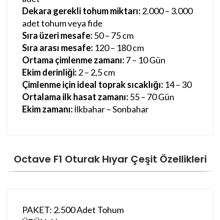
Dekara gerekli tohum miktarı:
2.000 – 3.000
adet tohum veya fide
Sıra üzeri mesafe:
50 – 75 cm
Sıra arası mesafe:
120 – 180 cm
Ortama çimlenme zamanı:
7 – 10 Gün
Ekim derinliği:
2 – 2,5 cm
Çimlenme için ideal toprak sıcaklığı:
14 – 30
Ortalama ilk hasat zamanı:
55 – 70 Gün
Ekim zamanı:
İlkbahar – Sonbahar
Octave F1 Oturak Hıyar Çeşit Özellikleri
PAKET: 2.500 Adet Tohum