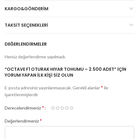
KARGO&GÖNDERIM
TAKSIT SEÇENEKLERI
DEĞERLENDIRMELER
Henüz değerlendirme yapılmadı.
“OCTAVE F1 OTURAK HIYAR TOHUMU – 2.500 ADET” IÇIN
YORUM YAPAN ILK KIŞI SIZ OLUN
*
E-posta adresiniz yayınlanmayacak.
Gerekli alanlar
ile
işaretlenmişlerdir
*
Derecelendirmeniz
*
Değerlendirmeniz