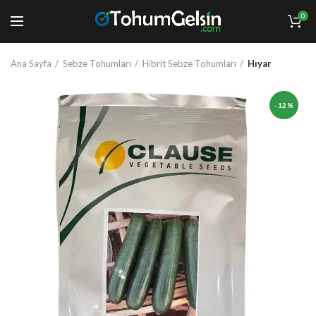
0
Ana Sayfa
Sebze Tohumları
Hibrit Sebze Tohumları
Hıyar
-12%