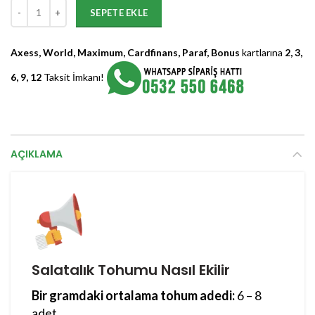
Octave F1 Oturak Hıyar Tohumu - 2.500 Adet adet
SEPETE EKLE
Axess, World, Maximum, Cardfinans, Paraf, Bonus
kartlarına
2, 3,
6, 9, 12
Taksit İmkanı!
AÇIKLAMA
Salatalık Tohumu Nasıl Ekilir
Bir gramdaki ortalama tohum adedi:
6 – 8
adet