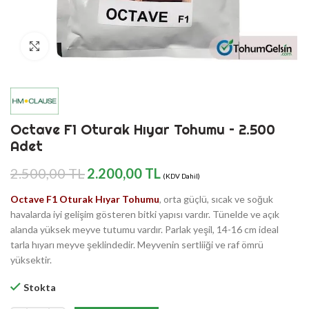
Büyütmek için Tıklayın
Octave F1 Oturak Hıyar Tohumu – 2.500
Adet
Orijinal
Şu
2.500,00
TL
2.200,00
TL
(KDV Dahil)
fiyat:
andaki
2.500,00
fiyat:
Octave F1 Oturak Hıyar Tohumu
, orta güçlü, sıcak ve soğuk
TL.
2.200,00
havalarda iyi gelişim gösteren bitki yapısı vardır. Tünelde ve açık
TL.
alanda yüksek meyve tutumu vardır. Parlak yeşil, 14-16 cm ideal
tarla hıyarı meyve şeklindedir. Meyvenin sertliiği ve raf ömrü
yüksektir.
Stokta