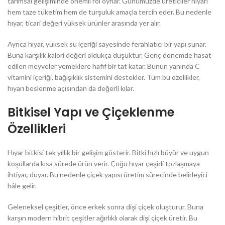
tarımsal gelişiminde önemli rol oynar. Günümüzde üreticiler hıyarı
hem taze tüketim hem de turşuluk amaçla tercih eder. Bu nedenle
hıyar, ticari değeri yüksek ürünler arasında yer alır.
Ayrıca hıyar, yüksek su içeriği sayesinde ferahlatıcı bir yapı sunar.
Buna karşılık kalori değeri oldukça düşüktür. Genç dönemde hasat
edilen meyveler yemeklere hafif bir tat katar. Bunun yanında C
vitamini içeriği, bağışıklık sistemini destekler. Tüm bu özellikler,
hıyarı beslenme açısından da değerli kılar.
Bitkisel Yapı ve Çiçeklenme
Özellikleri
Hıyar bitkisi tek yıllık bir gelişim gösterir. Bitki hızlı büyür ve uygun
koşullarda kısa sürede ürün verir. Çoğu hıyar çeşidi tozlaşmaya
ihtiyaç duyar. Bu nedenle çiçek yapısı üretim sürecinde belirleyici
hâle gelir.
Geleneksel çeşitler, önce erkek sonra dişi çiçek oluşturur. Buna
karşın modern hibrit çeşitler ağırlıklı olarak dişi çiçek üretir. Bu