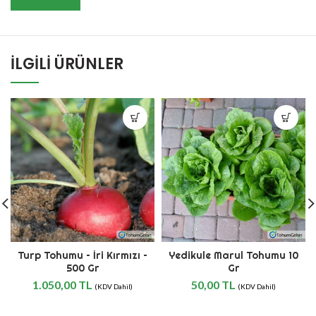
İLGILI ÜRÜNLER
Turp Tohumu – İri Kırmızı –
Yedikule Marul Tohumu 10
500 Gr
Gr
1.050,00
TL
50,00
TL
(KDV Dahil)
(KDV Dahil)