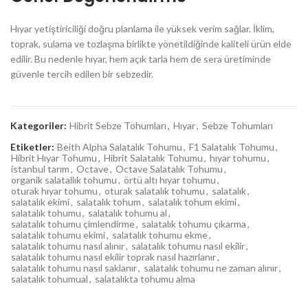
Hıyar yetiştiriciliği doğru planlama ile yüksek verim sağlar. İklim,
toprak, sulama ve tozlaşma birlikte yönetildiğinde kaliteli ürün elde
edilir. Bu nedenle hıyar, hem açık tarla hem de sera üretiminde
güvenle tercih edilen bir sebzedir.
Kategoriler:
Hibrit Sebze Tohumları
,
Hıyar
,
Sebze Tohumları
Etiketler:
Beith Alpha Salatalık Tohumu
,
F1 Salatalık Tohumu
,
Hibrit Hıyar Tohumu
,
Hibrit Salatalık Tohumu
,
hıyar tohumu
,
istanbul tarım
,
Octave
,
Octave Salatalık Tohumu
,
organik salatallık tohumu
,
örtü altı hıyar tohumu
,
oturak hıyar tohumu
,
oturak salatalık tohumu
,
salatalık
,
salatalık ekimi
,
salatalık tohum
,
salatalık tohum ekimi
,
salatalık tohumu
,
salatalık tohumu al
,
salatalık tohumu çimlendirme
,
salatalık tohumu çıkarma
,
salatalık tohumu ekimi
,
salatalık tohumu ekme
,
salatalık tohumu nasıl alınır
,
salatalık tohumu nasıl ekilir
,
salatalık tohumu nasıl ekilir toprak nasıl hazırlanır
,
salatalık tohumu nasıl saklanır
,
salatalık tohumu ne zaman alınır
,
salatalık tohumual
,
salatalıkta tohumu alma