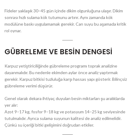
Fideler yaklaşık 30–45 gün içinde dikim olgunluğuna ulaşır. Dikim
sonrası hızlı sulama kök tutumunu artırır. Aynı zamanda kök
modülüne baskı uygulamamak gerekir. Can suyu bu aşamada kritik
rol oynar.
GÜBRELEME VE BESİN DENGESİ
Karpuz yetiştiriciliğinde gübreleme programı toprak analizine
dayanmalıdır. Bu nedenle ekimden aylar önce analiz yaptırmak
gerekir. Karpuz bitkisi tuzluluğa karşı hassas yapı gösterir. Bilinçsiz
gübreleme verimi düşürür.
Genel olarak dekara ihtiyaç duyulan besin miktarları şu aralıklarda
yer alır:
Azot 9–17 kg, fosfor 9–18 kg ve potasyum 14–25 kg seviyesinde
tutulmalıdır. Ayrıca sulama suyunun kalitesi de analiz edilmelidir.
Çünkü su içeriği bitki gelişimini doğrudan etkiler.