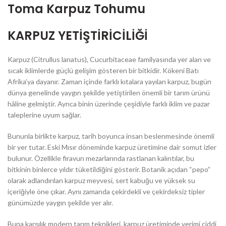
Toma Karpuz Tohumu
KARPUZ YETİŞTİRİCİLİĞİ
Karpuz (Citrullus lanatus), Cucurbitaceae familyasında yer alan ve
sıcak iklimlerde güçlü gelişim gösteren bir bitkidir. Kökeni Batı
Afrika’ya dayanır. Zaman içinde farklı kıtalara yayılan karpuz, bugün
dünya genelinde yaygın şekilde yetiştirilen önemli bir tarım ürünü
hâline gelmiştir. Ayrıca binin üzerinde çeşidiyle farklı iklim ve pazar
taleplerine uyum sağlar.
Bununla birlikte karpuz, tarih boyunca insan beslenmesinde önemli
bir yer tutar. Eski Mısır döneminde karpuz üretimine dair somut izler
bulunur. Özellikle firavun mezarlarında rastlanan kalıntılar, bu
bitkinin binlerce yıldır tüketildiğini gösterir. Botanik açıdan “pepo”
olarak adlandırılan karpuz meyvesi, sert kabuğu ve yüksek su
içeriğiyle öne çıkar. Aynı zamanda çekirdekli ve çekirdeksiz tipler
günümüzde yaygın şekilde yer alır.
Buna karşılık modern tarım teknikleri, karpuz üretiminde verimi ciddi