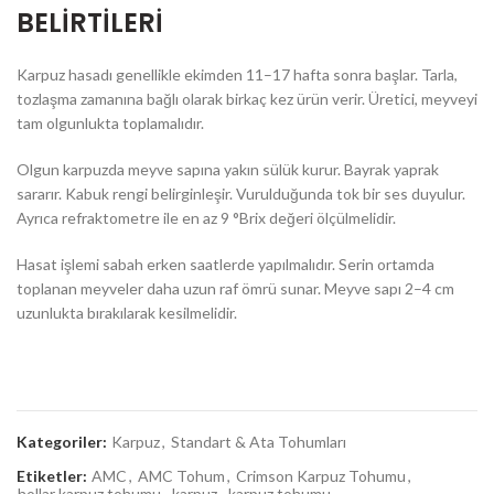
BELİRTİLERİ
Karpuz hasadı genellikle ekimden 11–17 hafta sonra başlar. Tarla,
tozlaşma zamanına bağlı olarak birkaç kez ürün verir. Üretici, meyveyi
tam olgunlukta toplamalıdır.
Olgun karpuzda meyve sapına yakın sülük kurur. Bayrak yaprak
sararır. Kabuk rengi belirginleşir. Vurulduğunda tok bir ses duyulur.
Ayrıca refraktometre ile en az 9 °Brix değeri ölçülmelidir.
Hasat işlemi sabah erken saatlerde yapılmalıdır. Serin ortamda
toplanan meyveler daha uzun raf ömrü sunar. Meyve sapı 2–4 cm
uzunlukta bırakılarak kesilmelidir.
Kategoriler:
Karpuz
,
Standart & Ata Tohumları
Etiketler:
AMC
,
AMC Tohum
,
Crimson Karpuz Tohumu
,
hollar karpuz tohumu
,
karpuz
,
karpuz tohumu
,