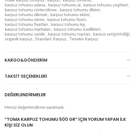
karpuz tohumu adana
,
karpuz tohumu al
,
karpuz tohumu çeşitleri
,
karpuz tohumu cimlendirme
,
karpuz tohumu dikimi
,
karpuz tohumu dikmek
,
karpuz tohumu ekimi
,
karpuz tohumu ekme
,
karpuz tohumu fiyatı
,
karpuz tohumu fiyatları
,
karpuz tohumu kg
,
karpuz tohumu markaları
,
karpuz tohumu özellikleri
,
karpuz tohumu satılık
,
karpuz tohumu toptan
,
karpuz yetiştiriciliği
,
organik karpuz
,
Standart Karpuz
,
Teneke Karpuz
KARGO&GÖNDERIM
TAKSIT SEÇENEKLERI
DEĞERLENDIRMELER
Henüz değerlendirme yapılmadı.
“TOMA KARPUZ TOHUMU 500 GR” IÇIN YORUM YAPAN ILK
KIŞI SIZ OLUN