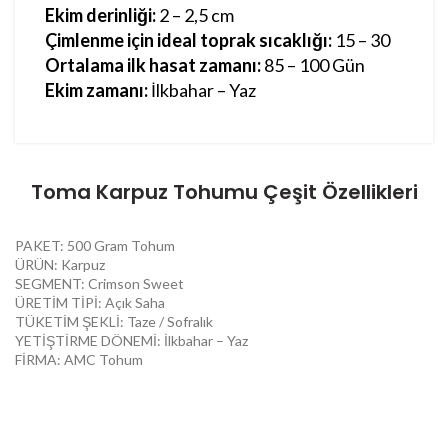
Ekim derinliği:
2 – 2,5 cm
Çimlenme için ideal toprak sıcaklığı:
15 – 30
Ortalama ilk hasat zamanı:
85 – 100 Gün
Ekim zamanı:
İlkbahar – Yaz
Toma Karpuz Tohumu Çeşit Özellikleri
PAKET: 500 Gram Tohum
ÜRÜN: Karpuz
SEGMENT: Crimson Sweet
ÜRETİM TİPİ: Açık Saha
TÜKETİM ŞEKLİ: Taze / Sofralık
YETİŞTİRME DÖNEMİ: İlkbahar – Yaz
FİRMA: AMC Tohum