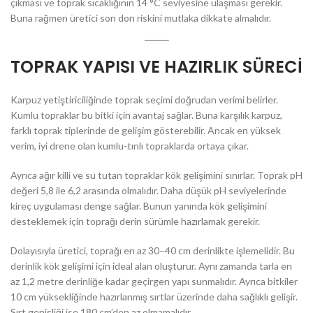
çıkması ve toprak sıcaklığının 14 °C seviyesine ulaşması gerekir.
Buna rağmen üretici son don riskini mutlaka dikkate almalıdır.
TOPRAK YAPISI VE HAZIRLIK SÜRECİ
Karpuz yetiştiriciliğinde toprak seçimi doğrudan verimi belirler.
Kumlu topraklar bu bitki için avantaj sağlar. Buna karşılık karpuz,
farklı toprak tiplerinde de gelişim gösterebilir. Ancak en yüksek
verim, iyi drene olan kumlu-tınlı topraklarda ortaya çıkar.
Ayrıca ağır killi ve su tutan topraklar kök gelişimini sınırlar. Toprak pH
değeri 5,8 ile 6,2 arasında olmalıdır. Daha düşük pH seviyelerinde
kireç uygulaması denge sağlar. Bunun yanında kök gelişimini
desteklemek için toprağı derin sürümle hazırlamak gerekir.
Dolayısıyla üretici, toprağı en az 30–40 cm derinlikte işlemelidir. Bu
derinlik kök gelişimi için ideal alan oluşturur. Aynı zamanda tarla en
az 1,2 metre derinliğe kadar geçirgen yapı sunmalıdır. Ayrıca bitkiler
10 cm yüksekliğinde hazırlanmış sırtlar üzerinde daha sağlıklı gelişir.
Sırt genişliği ise 180 cm’den az olmamalıdır.