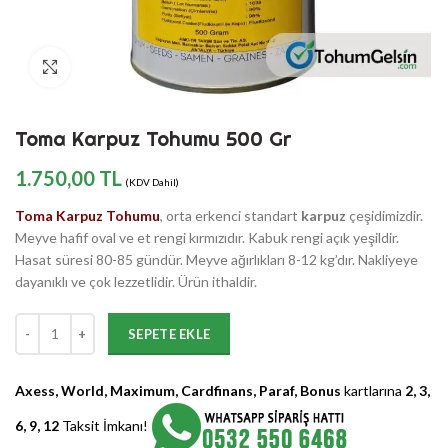
Büyütmek için Tıklayın
Toma Karpuz Tohumu 500 Gr
1.750,00
TL
(KDV Dahil)
Toma Karpuz Tohumu
, orta erkenci standart
karpuz
çeşidimizdir.
Meyve hafif oval ve et rengi kırmızıdır. Kabuk rengi açık yeşildir.
Hasat süresi 80-85 gündür. Meyve ağırlıkları 8-12 kg’dır. Nakliyeye
dayanıklı ve çok lezzetlidir. Ürün ithaldir.
Toma Karpuz Tohumu 500 Gr adet
SEPETE EKLE
Axess, World, Maximum, Cardfinans, Paraf, Bonus
kartlarına
2, 3,
6, 9, 12
Taksit İmkanı!