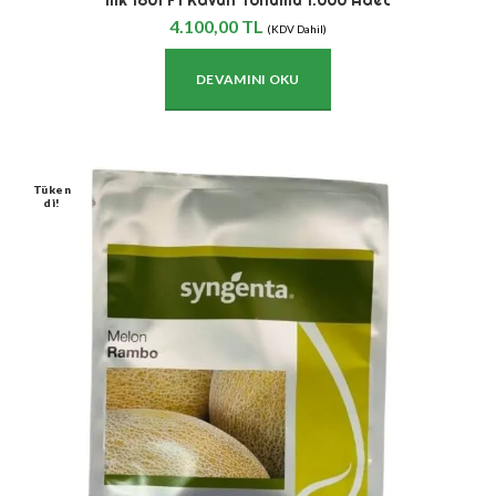
4.100,00
TL
(KDV Dahil)
DEVAMINI OKU
Tüken
Di!