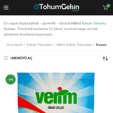
0
En uygun fiyata kaliteli – güvenilir – faturalı
Hibrit
Kavun Tohumu
fiyatları. Tüm kredi kartlarına 12 taksit, ücretsiz kargo ve hızlı
gönderim fırsatlarını kaçırmayın.
Ana Sayfa
Sebze Tohumları
Hibrit Sebze Tohumları
Kavun
<MENÜYÜ AÇ
-8%