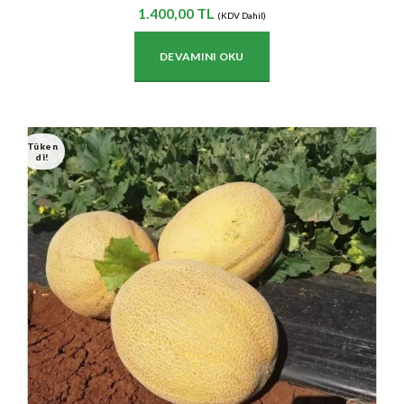
1.400,00
TL
(KDV Dahil)
DEVAMINI OKU
Tüken
Di!