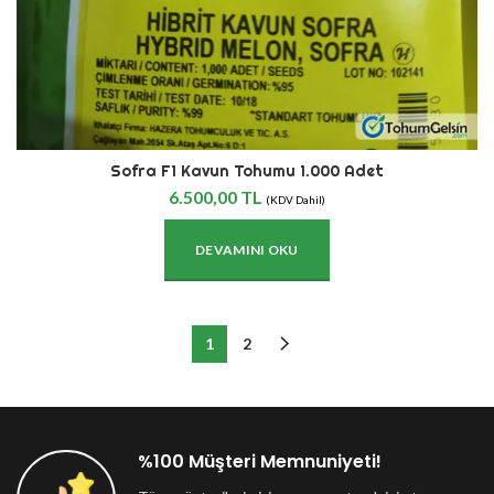
Sofra F1 Kavun Tohumu 1.000 Adet
6.500,00
TL
(KDV Dahil)
DEVAMINI OKU
1
2
%100 Müşteri Memnuniyeti!