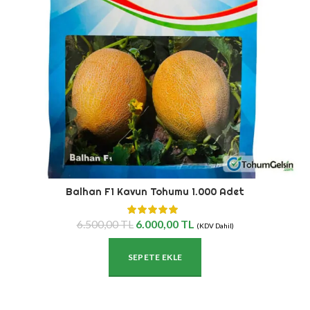
Balhan F1 Kavun Tohumu 1.000 Adet
Orijinal
Şu
6.500,00
TL
6.000,00
TL
(KDV Dahil)
fiyat:
andaki
6.500,00
fiyat:
SEPETE EKLE
TL.
6.000,00
TL.