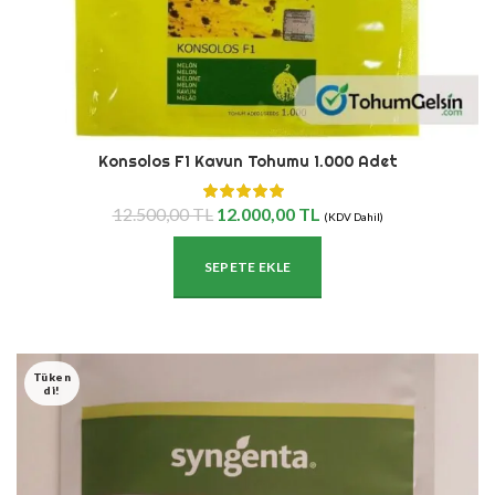
Konsolos F1 Kavun Tohumu 1.000 Adet
Orijinal
Şu
12.500,00
TL
12.000,00
TL
(KDV Dahil)
fiyat:
andaki
12.500,00
fiyat:
SEPETE EKLE
TL.
12.000,00
TL.
Tüken
Di!