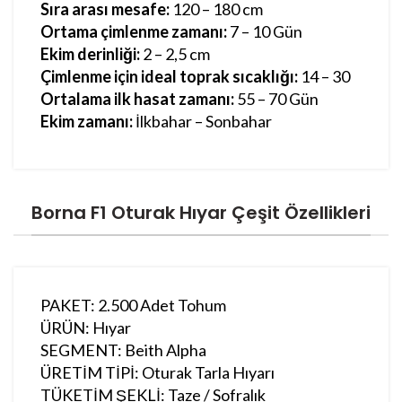
Sıra arası mesafe:
120 – 180 cm
Ortama çimlenme zamanı:
7 – 10 Gün
Ekim derinliği:
2 – 2,5 cm
Çimlenme için ideal toprak sıcaklığı:
14 – 30
Ortalama ilk hasat zamanı:
55 – 70 Gün
Ekim zamanı:
İlkbahar – Sonbahar
Borna F1 Oturak Hıyar Çeşit Özellikleri
PAKET: 2.500 Adet Tohum
ÜRÜN: Hıyar
SEGMENT: Beith Alpha
ÜRETİM TİPİ: Oturak Tarla Hıyarı
TÜKETİM ŞEKLİ: Taze / Sofralık