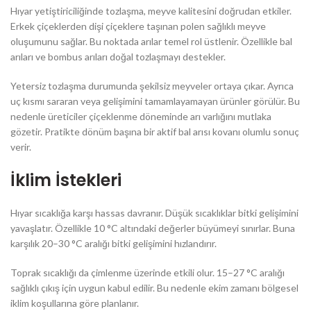
Hıyar yetiştiriciliğinde tozlaşma, meyve kalitesini doğrudan etkiler.
Erkek çiçeklerden dişi çiçeklere taşınan polen sağlıklı meyve
oluşumunu sağlar. Bu noktada arılar temel rol üstlenir. Özellikle bal
arıları ve bombus arıları doğal tozlaşmayı destekler.
Yetersiz tozlaşma durumunda şekilsiz meyveler ortaya çıkar. Ayrıca
uç kısmı sararan veya gelişimini tamamlayamayan ürünler görülür. Bu
nedenle üreticiler çiçeklenme döneminde arı varlığını mutlaka
gözetir. Pratikte dönüm başına bir aktif bal arısı kovanı olumlu sonuç
verir.
İklim İstekleri
Hıyar sıcaklığa karşı hassas davranır. Düşük sıcaklıklar bitki gelişimini
yavaşlatır. Özellikle 10 °C altındaki değerler büyümeyi sınırlar. Buna
karşılık 20–30 °C aralığı bitki gelişimini hızlandırır.
Toprak sıcaklığı da çimlenme üzerinde etkili olur. 15–27 °C aralığı
sağlıklı çıkış için uygun kabul edilir. Bu nedenle ekim zamanı bölgesel
iklim koşullarına göre planlanır.