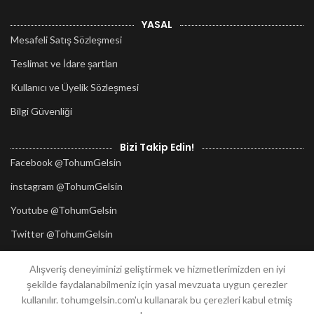
YASAL
Mesafeli Satış Sözleşmesi
Teslimat ve İdare şartları
Kullanıcı ve Üyelik Sözleşmesi
Bilgi Güvenliği
Bizi Takip Edin!
Facebook @TohumGelsin
instagram @TohumGelsin
Youtube @TohumGelsin
Twitter @TohumGelsin
Alışveriş deneyiminizi geliştirmek ve hizmetlerimizden en iyi
2020
TohumGelsin.com
her hakkı saklıdır.
şekilde faydalanabilmeniz için yasal mevzuata uygun çerezler
Tasarım:
Güzellik Atölyesi
Mersin
kullanılır. tohumgelsin.com'u kullanarak bu çerezleri kabul etmiş