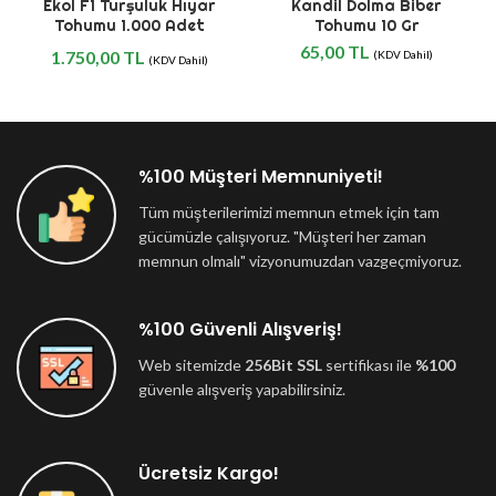
Ekol F1 Turşuluk Hıyar
Kandil Dolma Biber
Tohumu 1.000 Adet
Tohumu 10 Gr
65,00
TL
1.750,00
TL
(KDV Dahil)
(KDV Dahil)
%100 Müşteri Memnuniyeti!
Tüm müşterilerimizi memnun etmek için tam
gücümüzle çalışıyoruz. "Müşteri her zaman
memnun olmalı" vizyonumuzdan vazgeçmiyoruz.
%100 Güvenli Alışveriş!
Web sitemizde
256Bit SSL
sertifikası ile
%100
güvenle alışveriş yapabilirsiniz.
Ücretsiz Kargo!