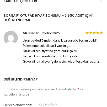
TAKSIT SEÇENEKLERI
BORNA F1 OTURAK HIYAR TOHUMU – 2.500 ADET
IÇIN 1
DEĞERLENDIRME
Ali Dindar
–
26/06/2026
Ürün beklediğimden daha kısa sürede teslim edildi.
Paketleme çok dikkatli yapılmıştı.
Ürün kalitesi fiyatına göre oldukça iyi.
İletişim konusunda da hızlı dönüş aldım.
Güvenilir bir alışveriş deneyimi oldu.Teşekkür ederiz.
DEĞERLENDIRME YAP
*
E-posta adresiniz yayınlanmayacak.
Gerekli alanlar
ile
işaretlenmişlerdir
*
Derecelendirmeniz