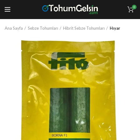
0
Ana Sayfa
Sebze Tohumları
Hibrit Sebze Tohumları
Hıyar