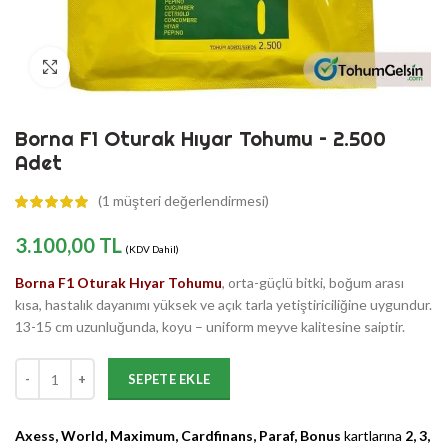
Büyütmek için Tıklayın
Borna F1 Oturak Hıyar Tohumu – 2.500
Adet
(
1
müşteri değerlendirmesi)
3.100,00
TL
(KDV Dahil)
Borna F1 Oturak Hıyar Tohumu
, orta-güçlü bitki, boğum arası
kısa, hastalık dayanımı yüksek ve açık tarla yetiştiriciliğine uygundur.
13-15 cm uzunluğunda, koyu – uniform meyve kalitesine saiptir.
Borna F1 Oturak Hıyar Tohumu - 2.500 Adet adet
SEPETE EKLE
Axess, World, Maximum, Cardfinans, Paraf, Bonus
kartlarına
2, 3,