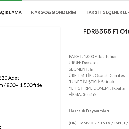
AÇIKLAMA
KARGO&GÖNDERIM
TAKSIT SEÇENEKLER
FDR8565 F1 O
PAKET: 1.000 Adet Tohum
ÜRÜN: Domates
SEGMENT: İri
ÜRETİM TİPİ: Oturak Domates
320 Adet
TÜKETİM ŞEKLİ: Sofralık
 / 800 – 1.500 fide
YETİŞTİRME DÖNEMİ: İlkbahar
FİRMA: Seminis
Hastalık Dayanımları
(HR): ToMV:0-2 / ToTV / Fol:0,1 / 
5