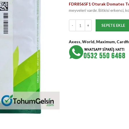
FDR8565F1 Oturak Domates 
meyveleri vardır. Bitkisi erkenci,
FDR8565 F1 Oturak Domates Toh
SEPETE EKLE
Axess, World, Maximum, Cardfin