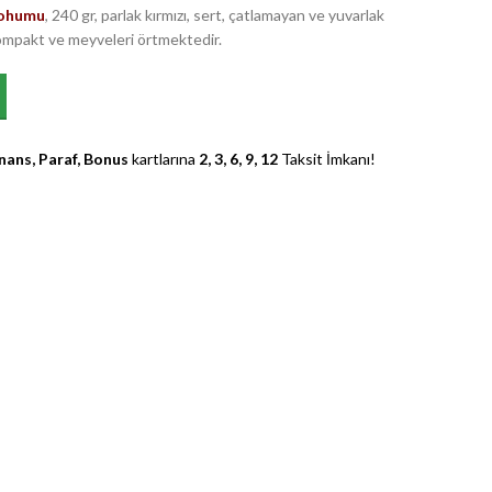
Tohumu
, 240 gr, parlak kırmızı, sert, çatlamayan ve yuvarlak
 kompakt ve meyveleri örtmektedir.
umu 1.000 Adet adet
ans, Paraf, Bonus
kartlarına
2, 3, 6, 9, 12
Taksit İmkanı!