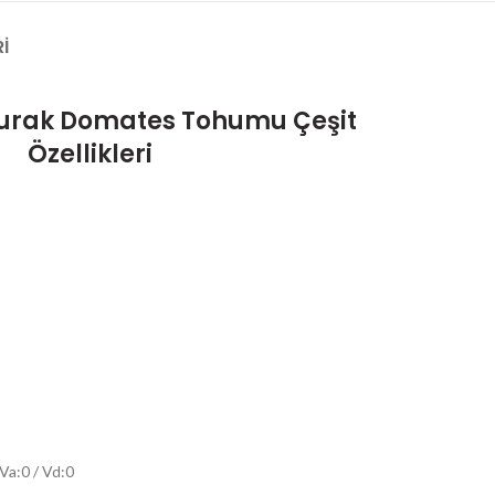
I
turak Domates Tohumu Çeşit
Özellikleri
Va:0 / Vd:0