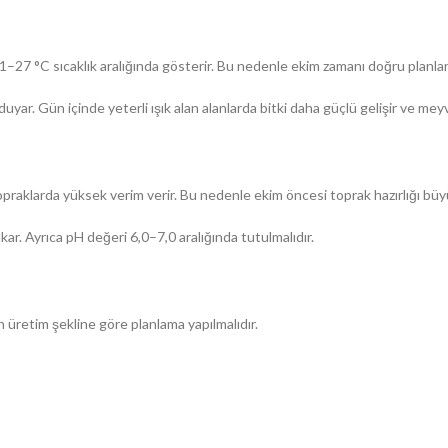
i 21–27 °C sıcaklık aralığında gösterir. Bu nedenle ekim zamanı doğru planlan
yar. Gün içinde yeterli ışık alan alanlarda bitki daha güçlü gelişir ve me
raklarda yüksek verim verir. Bu nedenle ekim öncesi toprak hazırlığı büy
ıkar. Ayrıca pH değeri 6,0–7,0 aralığında tutulmalıdır.
n üretim şekline göre planlama yapılmalıdır.