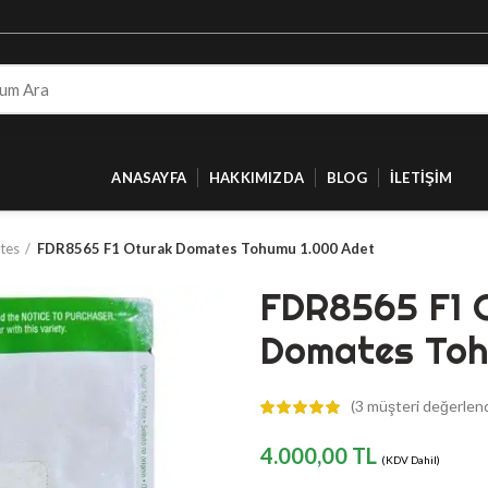
ANASAYFA
HAKKIMIZDA
BLOG
İLETIŞIM
tes
FDR8565 F1 Oturak Domates Tohumu 1.000 Adet
FDR8565 F1 
Domates Toh
(
3
müşteri değerlend
4.000,00
TL
(KDV Dahil)