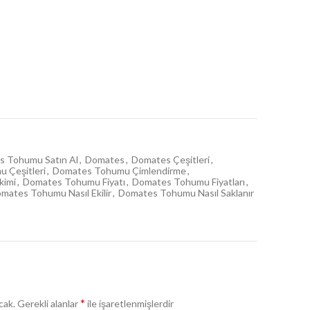
 Tohumu Satın Al
,
Domates
,
Domates Çeşitleri
,
 Çeşitleri
,
Domates Tohumu Çimlendirme
,
kimi
,
Domates Tohumu Fiyatı
,
Domates Tohumu Fiyatları
,
mates Tohumu Nasıl Ekilir
,
Domates Tohumu Nasıl Saklanır
*
cak.
Gerekli alanlar
ile işaretlenmişlerdir