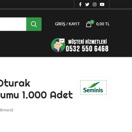
0
GIRIŞ / KAYIT
0,00
TL
Oturak
umu 1.000 Adet
irmesi)