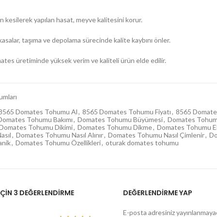
 kesilerek yapılan hasat, meyve kalitesini korur.
asalar, taşıma ve depolama sürecinde kalite kaybını önler.
tes üretiminde yüksek verim ve kaliteli ürün elde edilir.
umları
8565 Domates Tohumu Al
,
8565 Domates Tohumu Fiyatı
,
8565 Domates
Domates Tohumu Bakımı
,
Domates Tohumu Büyümesi
,
Domates Tohumu
Domates Tohumu Dikimi
,
Domates Tohumu Dikme
,
Domates Tohumu E
asıl
,
Domates Tohumu Nasıl Alınır
,
Domates Tohumu Nasıl Çimlenir
,
Do
nik
,
Domates Tohumu Özellikleri
,
oturak domates tohumu
IÇIN 3 DEĞERLENDIRME
DEĞERLENDIRME YAP
E-posta adresiniz yayınlanmaya