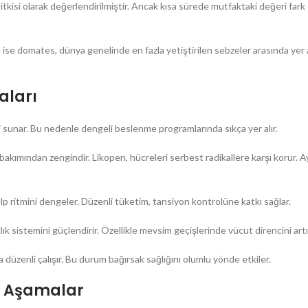
tkisi olarak değerlendirilmiştir. Ancak kısa sürede mutfaktaki değeri fark 
ise domates, dünya genelinde en fazla yetiştirilen sebzeler arasında yer a
aları
 sunar. Bu nedenle dengeli beslenme programlarında sıkça yer alır.
akımından zengindir. Likopen, hücreleri serbest radikallere karşı korur. A
 ritmini dengeler. Düzenli tüketim, tansiyon kontrolüne katkı sağlar.
lık sistemini güçlendirir. Özellikle mevsim geçişlerinde vücut direncini artır
a düzenli çalışır. Bu durum bağırsak sağlığını olumlu yönde etkiler.
el Aşamalar