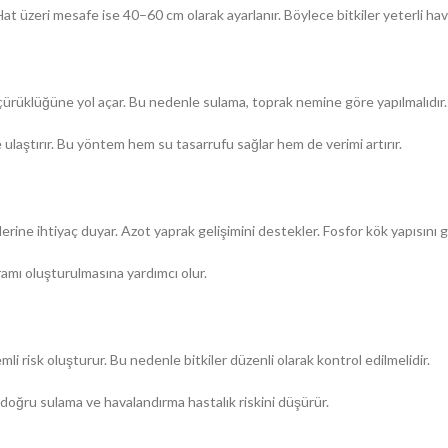
 üzeri mesafe ise 40–60 cm olarak ayarlanır. Böylece bitkiler yeterli hava v
 çürüklüğüne yol açar. Bu nedenle sulama, toprak nemine göre yapılmalıdır.
laştırır. Bu yöntem hem su tasarrufu sağlar hem de verimi artırır.
ine ihtiyaç duyar. Azot yaprak gelişimini destekler. Fosfor kök yapısını gü
amı oluşturulmasına yardımcı olur.
mli risk oluşturur. Bu nedenle bitkiler düzenli olarak kontrol edilmelidir.
a doğru sulama ve havalandırma hastalık riskini düşürür.