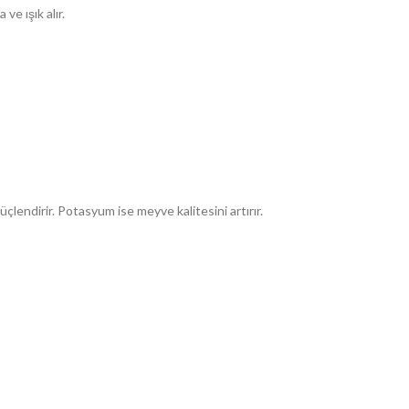
e ışık alır.
çlendirir. Potasyum ise meyve kalitesini artırır.