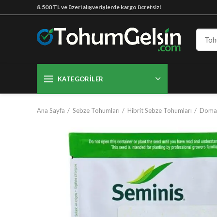
8.500 TL ve üzeri alışverişlerde kargo ücretsiz!
KATEGORILER
Ana Sayfa
Sebze Tohumları
Hibrit Sebze Tohumları
Doma