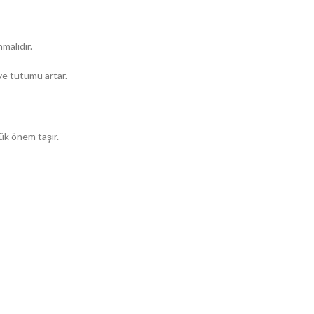
malıdır.
yve tutumu artar.
ük önem taşır.