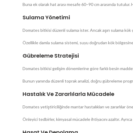
Buna ek olarak hat arası mesafe 60–90 cm arasında tutulur. Hat
Sulama Yönetimi
Domates bitkisi düzenli sulama ister. Ancak aşırı sulama kök
Özellikle damla sulama sistemi, suyu doğrudan kök bölgesine u
Gübreleme Stratejisi
Domates bitkisi gelişim dönemlerine göre farklı besin maddeler
Bunun yanında düzenli toprak analizi, doğru gübreleme progr
Hastalık Ve Zararlılarla Mücadele
Domates yetiştiriciliğinde mantar hastalıkları ve zararlılar öne
Önleyici tedbirler, kimyasal mücadele ihtiyacını azaltır. Ayrıc
Hasat Ve Depolama