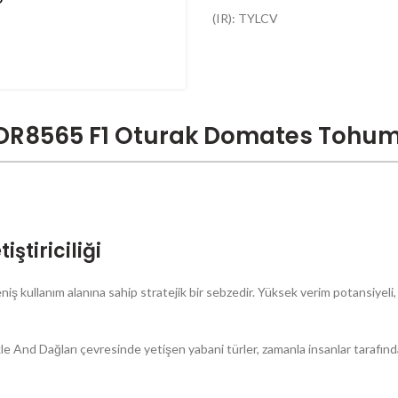
(IR): TYLCV
DR8565 F1 Oturak Domates Tohu
ştiriciliği
 kullanım alanına sahip stratejik bir sebzedir. Yüksek verim potansiyeli, f
And Dağları çevresinde yetişen yabani türler, zamanla insanlar tarafından 