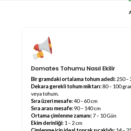
Domates Tohumu Nasıl Ekilir
Bir gramdaki ortalama tohum adedi:
250 – 
Dekara gerekli tohum miktarı:
80 – 100 gram
veya tohum.
Sıra üzeri mesafe:
40 – 60 cm
Sıra arası mesafe:
90 – 140 cm
Ortama çimlenme zamanı:
7 – 10 Gün
Ekim derinliği:
1 – 2 cm
Çimlenme için ideal toprak sıcaklığı:
14 – 2