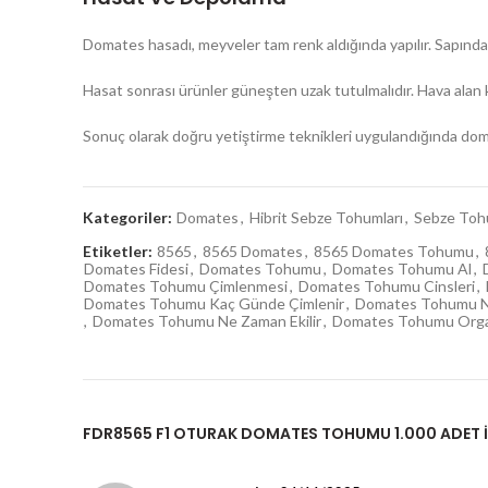
Domates hasadı, meyveler tam renk aldığında yapılır. Sapından
Hasat sonrası ürünler güneşten uzak tutulmalıdır. Hava alan k
Sonuç olarak doğru yetiştirme teknikleri uygulandığında doma
Kategoriler:
Domates
,
Hibrit Sebze Tohumları
,
Sebze Toh
Etiketler:
8565
,
8565 Domates
,
8565 Domates Tohumu
,
Domates Fidesi
,
Domates Tohumu
,
Domates Tohumu Al
,
Domates Tohumu Çimlenmesi
,
Domates Tohumu Cinsleri
,
Domates Tohumu Kaç Günde Çimlenir
,
Domates Tohumu N
,
Domates Tohumu Ne Zaman Ekilir
,
Domates Tohumu Orga
FDR8565 F1 OTURAK DOMATES TOHUMU 1.000 ADET