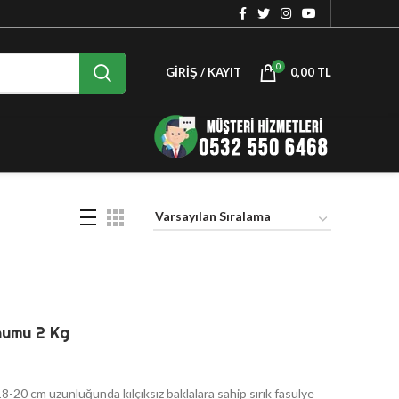
0
GIRIŞ / KAYIT
0,00
TL
humu 2 Kg
18-20 cm uzunluğunda kılçıksız baklalara sahip sırık fasulye