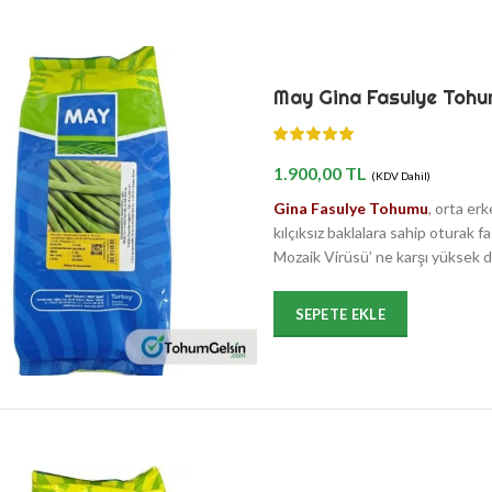
May Gina Fasulye Tohu
1.900,00
TL
(KDV Dahil)
Gina Fasulye Tohumu
, orta er
kılçıksız baklalara sahip oturak f
Mozaik Virüsü’ ne karşı yüksek d
SEPETE EKLE