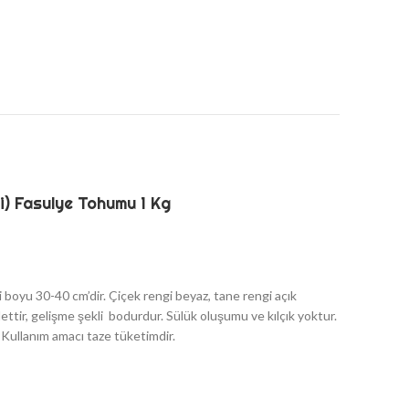
) Fasulye Tohumu 1 Kg
ki boyu 30-40 cm’dir. Çiçek rengi beyaz, tane rengi açık
ettir, gelişme şekli bodurdur. Sülük oluşumu ve kılçık yoktur.
 Kullanım amacı taze tüketimdir.