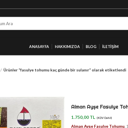
ANASAYFA
HAKKIMIZDA
BLOG
İLETIŞIM
Ürünler “fasulye tohumu kaç günde bir sulanır” olarak etiketlendi
Alman Ayşe Fasulye To
1.750,00
TL
(KDV Dahil)
Alman Ayşe Fasulye Tohumu
, 