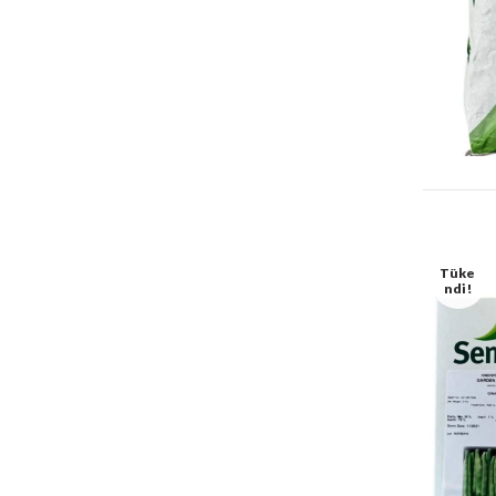
Tüke
Ndi!