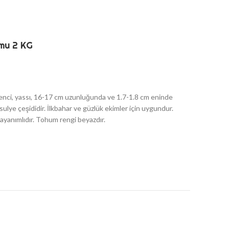
mu 2 KG
kenci, yassı, 16-17 cm uzunluğunda ve 1.7-1.8 cm eninde
asulye çeşididir. İlkbahar ve güzlük ekimler için uygundur.
ayanımlıdır. Tohum rengi beyazdır.