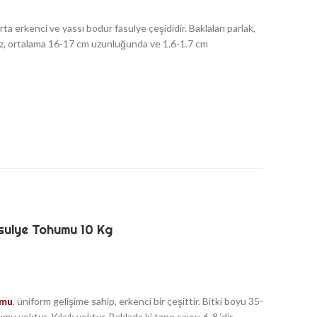
orta erkenci ve yassı bodur fasulye çeşididir. Baklaları parlak,
ksız, ortalama 16-17 cm uzunluğunda ve 1.6-1.7 cm
sulye Tohumu 10 Kg
umu
, üniform gelişime sahip, erkenci bir çeşittir. Bitki boyu 35-
mu yoktur. Kılçık yoktur. Baklada ki tane sayısı 6-8 ‘dir.