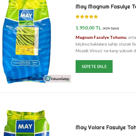
May Magnum Fasulye T
1.950,00
TL
(KDV Dahil)
Magnum Fasulye Tohumu
, ort
kılçıksız baklalara sahip oturak f
Mozaik Virüsü’ ne karşı yüksek d
SEPETE EKLE
May Volare Fasulye To