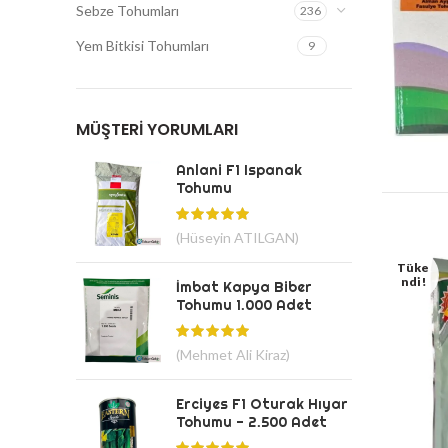
Sebze Tohumları
236
Yem Bitkisi Tohumları
9
MÜŞTERI YORUMLARI
Anlani F1 Ispanak
Tohumu
(Hüseyin ATILGAN)
Tüke
Ndi!
İmbat Kapya Biber
Tohumu 1.000 Adet
(Mehmet Ali Kiraz)
Erciyes F1 Oturak Hıyar
Tohumu - 2.500 Adet