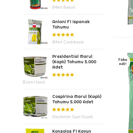
(Mert Batur)
Anlani F1 Ispanak
Tohumu
(Mert Çeyinkaya)
Presidential Marul
Tüke
(Kaplı) Tohumu 5.000
Ndi!
Adet
(Emre Uzun)
Cospirina Marul (Kaplı)
Tohumu 5.000 Adet
(Seyfettin Gazi Güzel)
Konsolos F1 Kavun