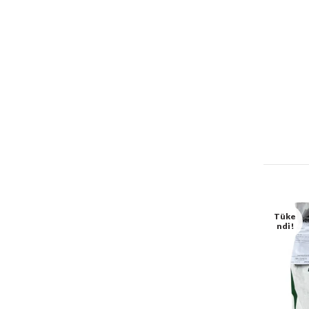
Tüke
Ndi!