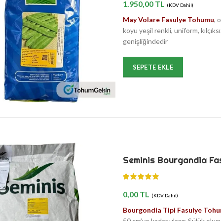
1.950,00
TL
(KDV Dahil)
May Volare Fasulye Tohumu
, 
koyu yeşil renkli, uniform, kılçı
genişliğindedir
SEPETE EKLE
Seminis Bourgandia Fa
0,00
TL
(KDV Dahil)
Bourgondia Tipi Fasulye Toh
50 cm’ye kadar ulaşır. Sülük oluşu