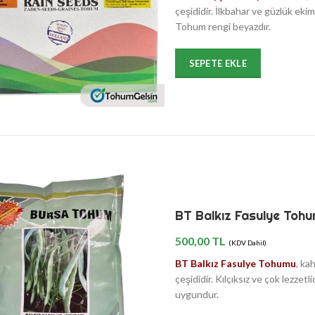
çeşididir. İlkbahar ve güzlük eki
Tohum rengi beyazdır.
SEPETE EKLE
BT Balkız Fasulye Tohu
500,00
TL
(KDV Dahil)
BT Balkız Fasulye Tohumu
, ka
çeşididir. Kılçıksız ve çok lezze
uygundur.