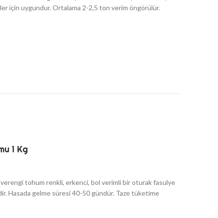
mler için uygundur. Ortalama 2-2,5 ton verim öngörülür.
mu 1 Kg
hverengi tohum renkli, erkenci, bol verimli bir oturak fasulye
tlidir. Hasada gelme süresi 40-50 gündür. Taze tüketime