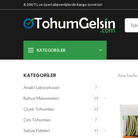
8.500 TL ve üzeri alışverişlerde kargo ücretsiz!
KATEGORILER
KATEGORILER
Ana Sayfa
Analiz Laboratuvarı
7
Bahçe Malzemeleri
29
Çiçek Tohumları
23
Çim Tohumları
7
Sebze Fideleri
31