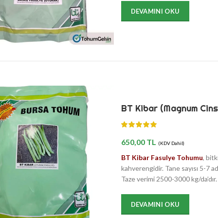
DEVAMINI OKU
BT Kibar (Magnum Cinsi
650,00
TL
(KDV Dahil)
BT Kibar Fasulye Tohumu
, bit
kahverengidir. Tane sayısı 5-7 ad
Taze verimi 2500-3000 kg/da’dır.
DEVAMINI OKU