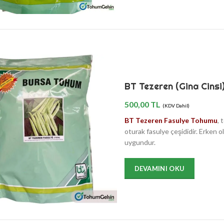
BT Tezeren (Gina Cinsi
500,00
TL
(KDV Dahil)
BT Tezeren Fasulye Tohumu
, 
oturak fasulye çeşididir. Erken o
uygundur.
DEVAMINI OKU