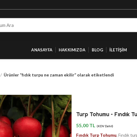
ANASAYFA
HAKKIMIZDA
BLOG
İLETIŞIM
Ürünler “fıdık turpu ne zaman ekilir” olarak etiketlendi
Turp Tohumu – Fındık T
55,00
TL
(KDV Dahil)
Fındık Turp Tohumu
, Fındık tu