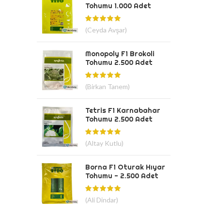
Tohumu 1.000 Adet
(Ceyda Avşar)
Monopoly F1 Brokoli
Tohumu 2.500 Adet
(Birkan Tanem)
Tetris F1 Karnabahar
Tohumu 2.500 Adet
(Altay Kutlu)
Borna F1 Oturak Hıyar
Tohumu - 2.500 Adet
(Ali Dindar)