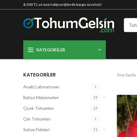
8.500 TL ve üzeri alışverişlerde kargo ücretsiz!
KATEGORILER
KATEGORILER
Ana Sayfa
Analiz Laboratuvarı
7
Bahçe Malzemeleri
29
Çiçek Tohumları
23
Çim Tohumları
7
Sebze Fideleri
31