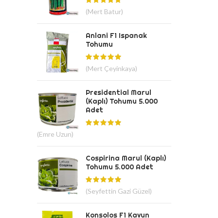
(Mert Batur)
Anlani F1 Ispanak
Tohumu
(Mert Çeyinkaya)
Presidential Marul
(Kaplı) Tohumu 5.000
Adet
(Emre Uzun)
Cospirina Marul (Kaplı)
Tohumu 5.000 Adet
(Seyfettin Gazi Güzel)
Konsolos F1 Kavun