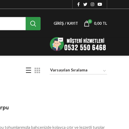
0
GIRIŞ / KAYIT
0,00
TL
urpu
rpu tohumlarımızla bahçenizde kolayca çıtır ve lezzetli turplar