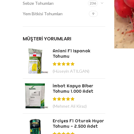
Sebze Tohumları
236
Yem Bitkisi Tohumları
9
MÜŞTERI YORUMLARI
Anlani F1 Ispanak
Tohumu
(Hüseyin ATILGAN)
İmbat Kapya Biber
Tohumu 1.000 Adet
(Mehmet Ali Kiraz)
Erciyes F1 Oturak Hıyar
Tohumu - 2.500 Adet