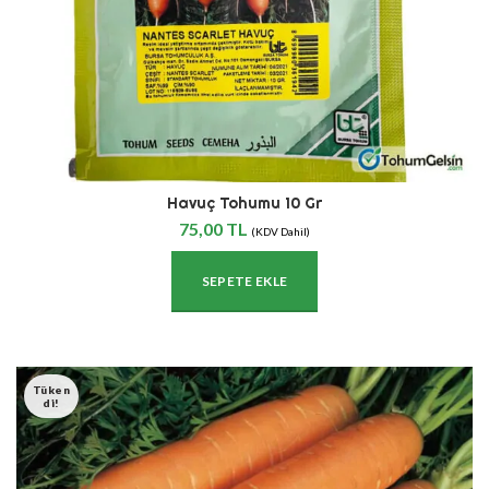
Havuç Tohumu 10 Gr
75,00
TL
(KDV Dahil)
SEPETE EKLE
Tüken
Di!