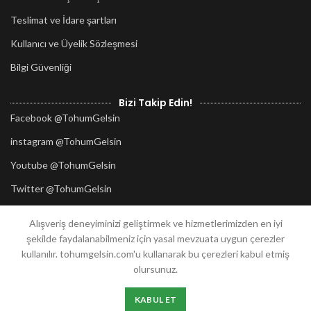
Teslimat ve İdare şartları
Kullanıcı ve Üyelik Sözleşmesi
Bilgi Güvenliği
Bizi Takip Edin!
Facebook @TohumGelsin
instagram @TohumGelsin
Youtube @TohumGelsin
Twitter @TohumGelsin
Alışveriş deneyiminizi geliştirmek ve hizmetlerimizden en iyi
2020
TohumGelsin.com
her hakkı saklıdır.
şekilde faydalanabilmeniz için yasal mevzuata uygun çerezler
Tasarım:
Güzellik Atölyesi
Mersin
kullanılır. tohumgelsin.com'u kullanarak bu çerezleri kabul etmiş
olursunuz.
KABUL ET