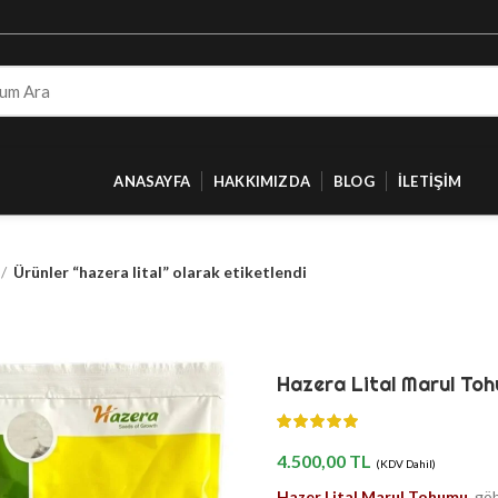
ANASAYFA
HAKKIMIZDA
BLOG
İLETIŞIM
Ürünler “hazera lital” olarak etiketlendi
Hazera Lital Marul To
4.500,00
TL
(KDV Dahil)
Hazer Lital Marul Tohumu
, gö