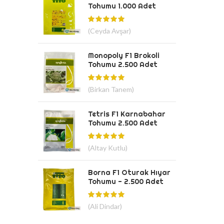
Tohumu 1.000 Adet
(Ceyda Avşar)
Monopoly F1 Brokoli
Tohumu 2.500 Adet
(Birkan Tanem)
Tetris F1 Karnabahar
Tohumu 2.500 Adet
(Altay Kutlu)
Borna F1 Oturak Hıyar
Tohumu - 2.500 Adet
(Ali Dindar)