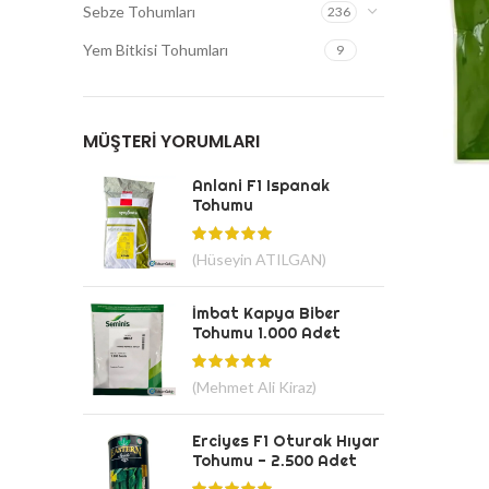
Sebze Tohumları
236
Yem Bitkisi Tohumları
9
MÜŞTERI YORUMLARI
Anlani F1 Ispanak
Tohumu
(Hüseyin ATILGAN)
İmbat Kapya Biber
Tohumu 1.000 Adet
(Mehmet Ali Kiraz)
Erciyes F1 Oturak Hıyar
Tohumu - 2.500 Adet