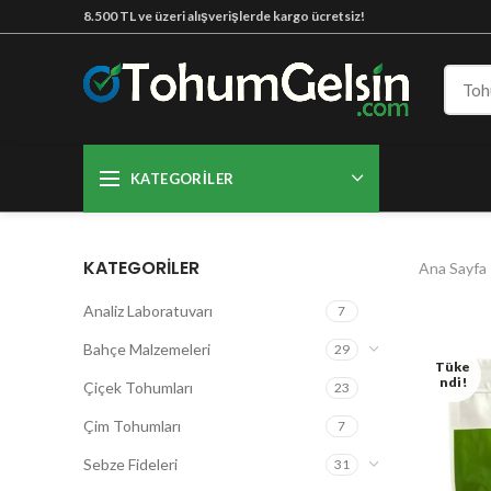
8.500 TL ve üzeri alışverişlerde kargo ücretsiz!
KATEGORILER
KATEGORILER
Ana Sayfa
Analiz Laboratuvarı
7
Bahçe Malzemeleri
29
Tüke
Ndi!
Çiçek Tohumları
23
Çim Tohumları
7
Sebze Fideleri
31