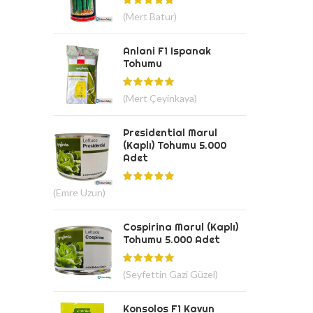
(Mert Batur)
Anlani F1 Ispanak
Tohumu
(Mert Çeyinkaya)
Presidential Marul
(Kaplı) Tohumu 5.000
Adet
(Emre Uzun)
Cospirina Marul (Kaplı)
Tohumu 5.000 Adet
(Seyfettin Gazi Güzel)
Konsolos F1 Kavun