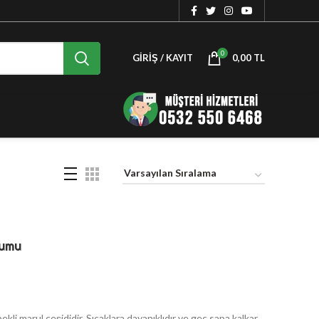
0
GIRIŞ / KAYIT
0,00
TL
humu
bekli marul çeşididir. Sıcaklara dayanıklıdır ve geç sapa kalkar.