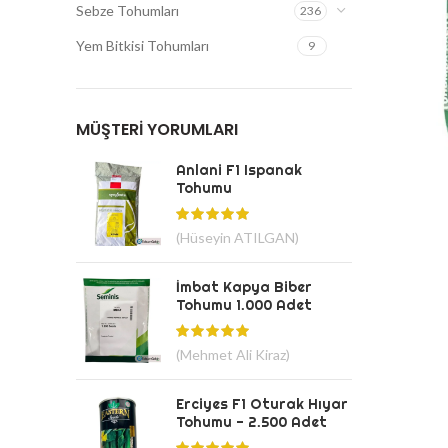
Sebze Tohumları
236
Yem Bitkisi Tohumları
9
MÜŞTERI YORUMLARI
Anlani F1 Ispanak
Tohumu
(Hüseyin ATILGAN)
İmbat Kapya Biber
Tohumu 1.000 Adet
(Mehmet Ali Kiraz)
Erciyes F1 Oturak Hıyar
Tohumu - 2.500 Adet