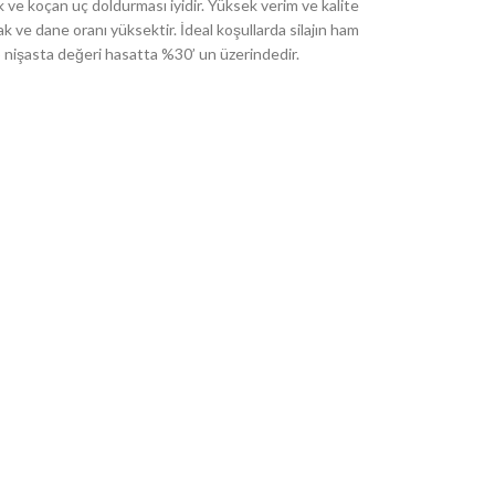
k ve koçan uç doldurması iyidir. Yüksek verim ve kalite
ak ve dane oranı yüksektir. İdeal koşullarda silajın ham
p nişasta değeri hasatta %30’ un üzerindedir.