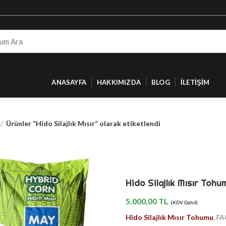
ANASAYFA
HAKKIMIZDA
BLOG
İLETIŞIM
Ürünler “Hido Silajlık Mısır” olarak etiketlendi
Hido Silajlık Mısır Tohu
5.000,00
TL
(KDV Dahil)
Hido Silajlık Mısır Tohumu
, F