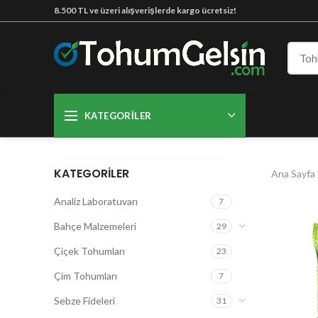
8.500 TL ve üzeri alışverişlerde kargo ücretsiz!
KATEGORILER
KATEGORILER
Ana Sayfa
Analiz Laboratuvarı
7
Bahçe Malzemeleri
29
Çiçek Tohumları
23
Çim Tohumları
7
Sebze Fideleri
31