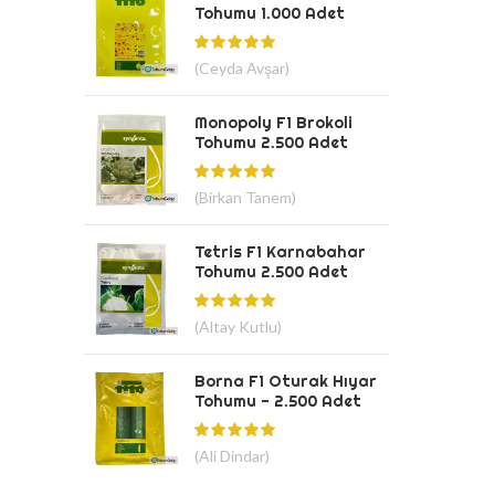
Tohumu 1.000 Adet
(Ceyda Avşar)
Monopoly F1 Brokoli
Tohumu 2.500 Adet
(Birkan Tanem)
Tetris F1 Karnabahar
Tohumu 2.500 Adet
(Altay Kutlu)
Borna F1 Oturak Hıyar
Tohumu - 2.500 Adet
(Ali Dindar)