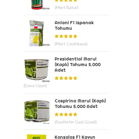
(Mert Batur)
Anlani F1 Ispanak
Tohumu
(Mert Çeyinkaya)
Presidential Marul
(Kaplı) Tohumu 5.000
Adet
(Emre Uzun)
Cospirina Marul (Kaplı)
Tohumu 5.000 Adet
(Seyfettin Gazi Güzel)
Konsolos F1 Kavun