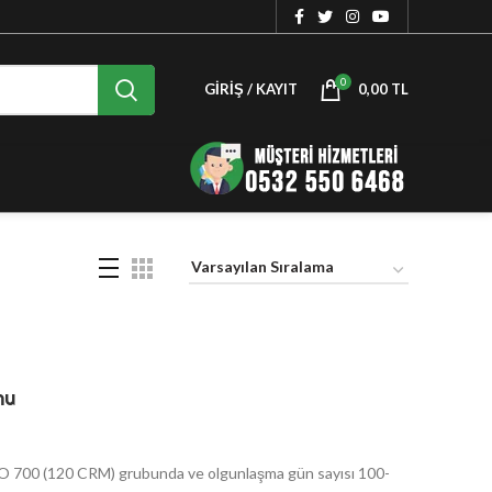
0
GIRIŞ / KAYIT
0,00
TL
mu
AO 700 (120 CRM) grubunda ve olgunlaşma gün sayısı 100-