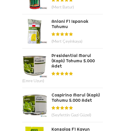
(Mert Batur)
Anlani F1 Ispanak
Tohumu
(Mert Çeyinkaya)
Presidential Marul
(Kaplı) Tohumu 5.000
Adet
(Emre Uzun)
Cospirina Marul (Kaplı)
Tohumu 5.000 Adet
(Seyfettin Gazi Güzel)
Konsolos F1 Kavun