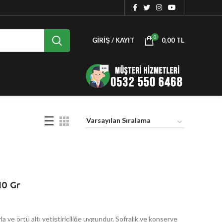
0
GIRIŞ / KAYIT
0,00
TL
10 Gr
arla ve örtü altı yetiştiriciliğe uygundur. Sofralık ve konserve