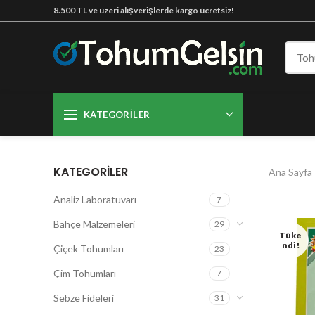
8.500 TL ve üzeri alışverişlerde kargo ücretsiz!
KATEGORILER
KATEGORILER
Ana Sayfa
Analiz Laboratuvarı
7
Bahçe Malzemeleri
29
Tüke
Ndi!
Çiçek Tohumları
23
Çim Tohumları
7
Sebze Fideleri
31