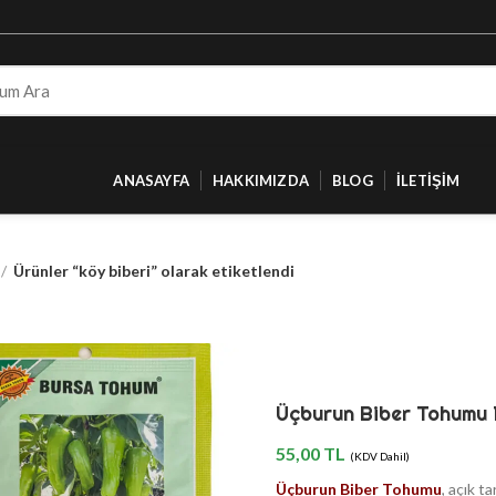
ANASAYFA
HAKKIMIZDA
BLOG
İLETIŞIM
Ürünler “köy biberi” olarak etiketlendi
Üçburun Biber Tohumu 
55,00
TL
(KDV Dahil)
Üçburun Biber Tohumu
, açık t