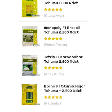
Tohumu 1.000 Adet
(Ceyda Avşar)
Monopoly F1 Brokoli
Tohumu 2.500 Adet
(Birkan Tanem)
Tetris F1 Karnabahar
Tohumu 2.500 Adet
(Altay Kutlu)
Borna F1 Oturak Hıyar
Tohumu - 2.500 Adet
(Ali Dindar)