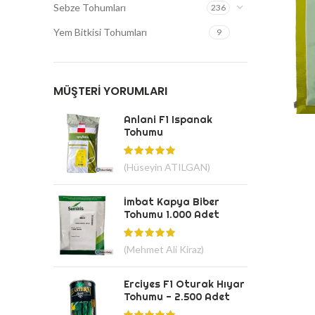
Sebze Tohumları
236
Yem Bitkisi Tohumları
9
MÜŞTERI YORUMLARI
Anlani F1 Ispanak
Tohumu
(Hüseyin ATILGAN)
İmbat Kapya Biber
Tohumu 1.000 Adet
(Mehmet Ali Kiraz)
Erciyes F1 Oturak Hıyar
Tohumu - 2.500 Adet