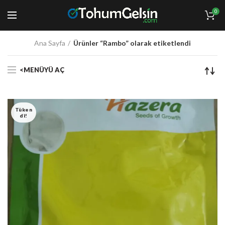
0
Ana Sayfa
Ürünler “Rambo” olarak etiketlendi
<MENÜYÜ AÇ
Tüken
Di!