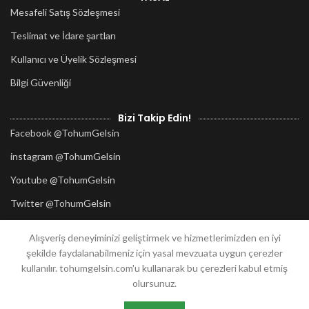
Mesafeli Satış Sözleşmesi
Teslimat ve İdare şartları
Kullanıcı ve Üyelik Sözleşmesi
Bilgi Güvenliği
Bizi Takip Edin!
Facebook @TohumGelsin
instagram @TohumGelsin
Youtube @TohumGelsin
Twitter @TohumGelsin
Alışveriş deneyiminizi geliştirmek ve hizmetlerimizden en iyi
2020
TohumGelsin.com
her hakkı saklıdır.
şekilde faydalanabilmeniz için yasal mevzuata uygun çerezler
Tasarım:
Güzellik Atölyesi
Mersin
kullanılır. tohumgelsin.com'u kullanarak bu çerezleri kabul etmiş
olursunuz.