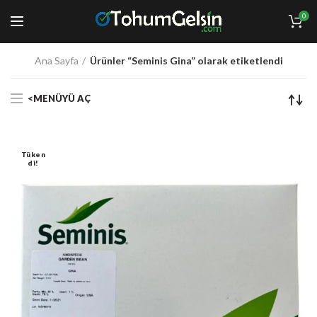
0
Ana Sayfa
Ürünler “Seminis Gina” olarak etiketlendi
<MENÜYÜ AÇ
Tüken
Di!