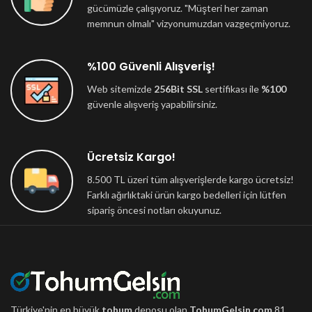
gücümüzle çalışıyoruz. "Müşteri her zaman
memnun olmalı" vizyonumuzdan vazgeçmiyoruz.
%100 Güvenli Alışveriş!
Web sitemizde
256Bit SSL
sertifikası ile
%100
güvenle alışveriş yapabilirsiniz.
Ücretsiz Kargo!
8.500 TL üzeri tüm alışverişlerde kargo ücretsiz!
Farklı ağırlıktaki ürün kargo bedelleri için lütfen
sipariş öncesi notları okuyunuz.
Türkiye'nin en büyük
tohum
deposu olan
TohumGelsin.com
81