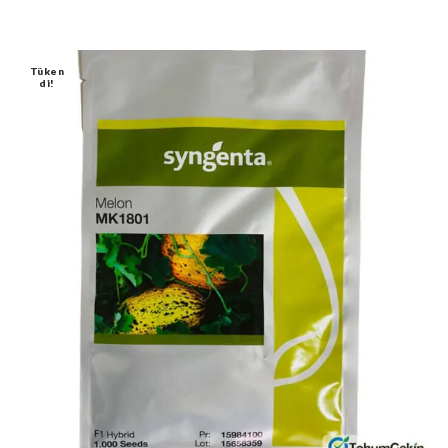
Tüken
Di!