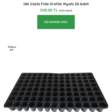
104 Gözlü Fide Üretim Viyolü 25 Adet
500,00
TL
(KDV Dahil)
DEVAMINI OKU
Tüken
Di!