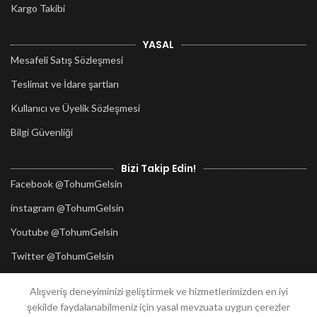
Kargo Takibi
YASAL
Mesafeli Satış Sözleşmesi
Teslimat ve İdare şartları
Kullanıcı ve Üyelik Sözleşmesi
Bilgi Güvenliği
Bizi Takip Edin!
Facebook @TohumGelsin
instagram @TohumGelsin
Youtube @TohumGelsin
Twitter @TohumGelsin
Alışveriş deneyiminizi geliştirmek ve hizmetlerimizden en iyi
2020
TohumGelsin.com
her hakkı saklıdır.
şekilde faydalanabilmeniz için yasal mevzuata uygun çerezler
Tasarım:
Güzellik Atölyesi
Mersin