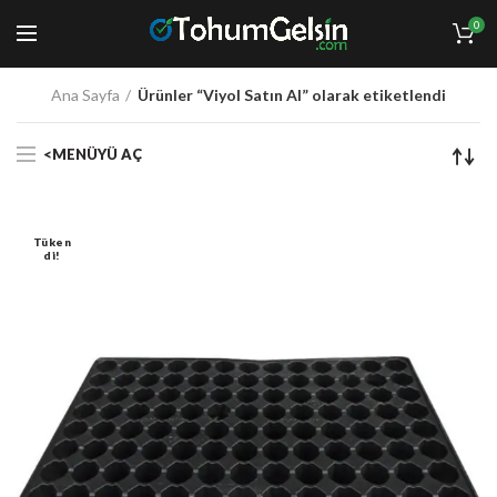
0
Ana Sayfa
Ürünler “Viyol Satın Al” olarak etiketlendi
<MENÜYÜ AÇ
Tüken
Di!