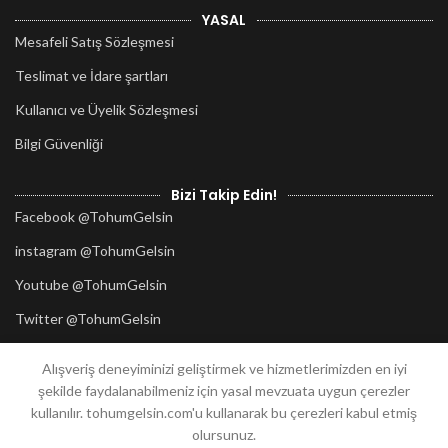
YASAL
Mesafeli Satış Sözleşmesi
Teslimat ve İdare şartları
Kullanıcı ve Üyelik Sözleşmesi
Bilgi Güvenliği
Bizi Takip Edin!
Facebook @TohumGelsin
instagram @TohumGelsin
Youtube @TohumGelsin
Twitter @TohumGelsin
Alışveriş deneyiminizi geliştirmek ve hizmetlerimizden en iyi
2020
TohumGelsin.com
her hakkı saklıdır.
şekilde faydalanabilmeniz için yasal mevzuata uygun çerezler
Tasarım:
Güzellik Atölyesi
Mersin
kullanılır. tohumgelsin.com'u kullanarak bu çerezleri kabul etmiş
olursunuz.